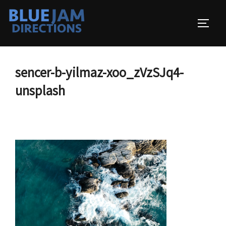
コ
ン
サイド
テ
ン
ツ
sencer-b-yilmaz-xoo_zVzSJq4-
へ
unsplash
ス
キ
ッ
プ